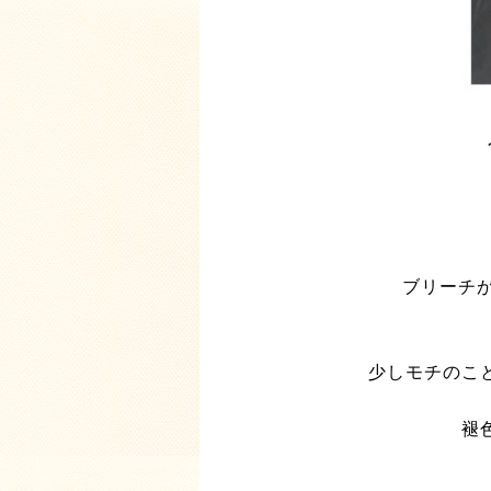
ブリーチが
少しモチのこ
褪