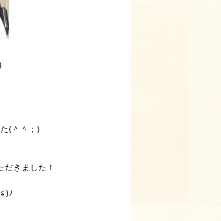
)
た(＾＾；)
ただきました！
)ﾉ