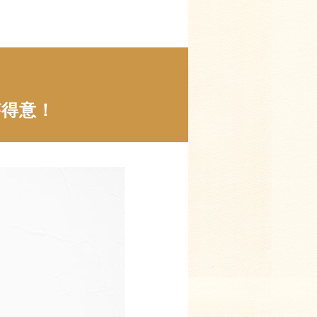
、
が得意！