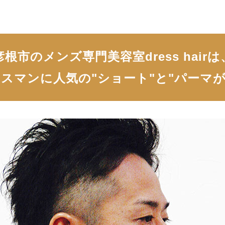
彦根市のメンズ専門美容室dress hairは
スマンに人気の"ショート"と"パーマ