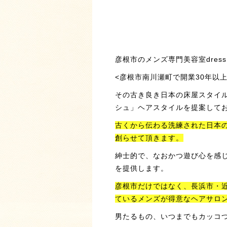
彦根市のメンズ専門美容室dress 
<
彦根市南川瀬町で開業30年以上
その古き良き日本の床屋スタイル
シュ」ヘアスタイルを提案して
古くから伝わる洗練された日本の
創らせて頂きます。
紳士的で、なおかつ遊び心を感じ
を提供します。
彦根市だけではなく、長浜市・近
ているメンズが得意なヘアサロ
男たるもの、いつまでもカッコ